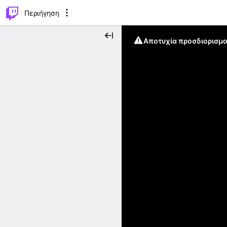
..
⌥
P
Περιήγηση
Αποτυχία προσδιορισμο