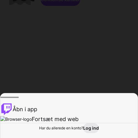
Åbn i app
Fortsæt med web
Log ind
Har du allerede en konto?
Hjem
Gennemse
Aktivitet
Profil