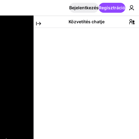
Bejelentkezés
Regisztráció
Közvetítés chatje