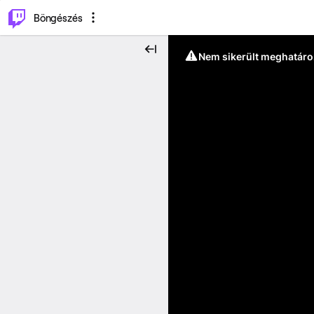
⌥
P
Böngészés
Nem sikerült meghatáro