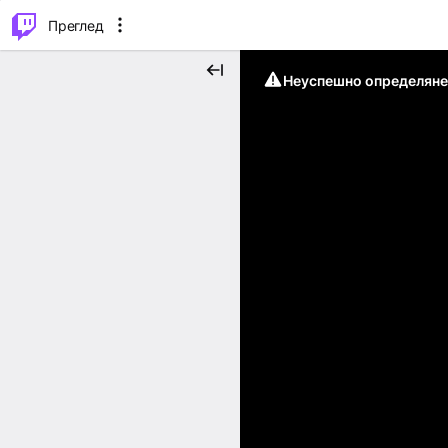
м...
⌥
P
Преглед
Неуспешно определяне