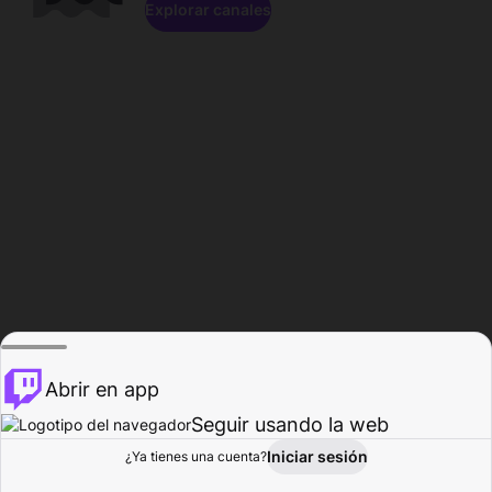
Explorar canales
Abrir en app
Seguir usando la web
Iniciar sesión
Página del
¿Ya tienes una cuenta?
Explorar
Actividad
Perfil
Creador