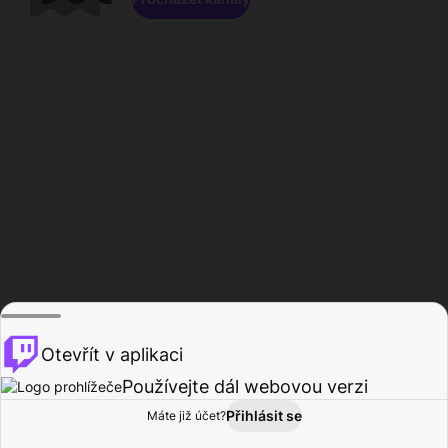
Otevřít v aplikaci
Používejte dál webovou verzi
Přihlásit se
Máte již účet?
Domů
Procházet
Aktivita
Profil