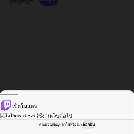
เปิดในแอพ
ใช้งานเว็บต่อไป
ล็อกอิน
คุณมีบัญชีอยู่แล้วใช่หรือไม่?
หน้าแรก
เรียกดู
กิจกรรม
โปรไฟล์