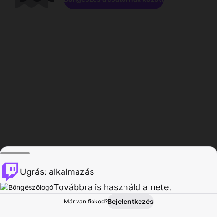
Ugrás: alkalmazás
Továbbra is használd a netet
Bejelentkezés
Már van fiókod?
Főoldal
Böngészés
Tevékenység
Profil