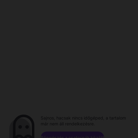
Sajnos, hacsak nincs időgéped, a tartalom
már nem áll rendelkezésre.
Böngészés a csatornák között