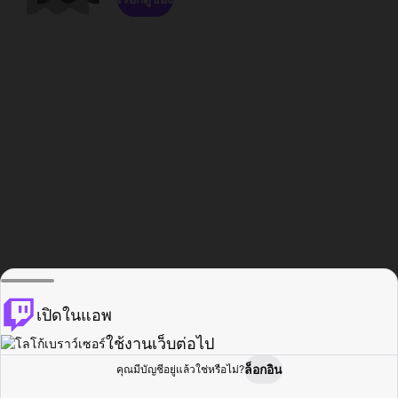
เปิดในแอพ
ใช้งานเว็บต่อไป
ล็อกอิน
คุณมีบัญชีอยู่แล้วใช่หรือไม่?
หน้าแรก
เรียกดู
กิจกรรม
โปรไฟล์