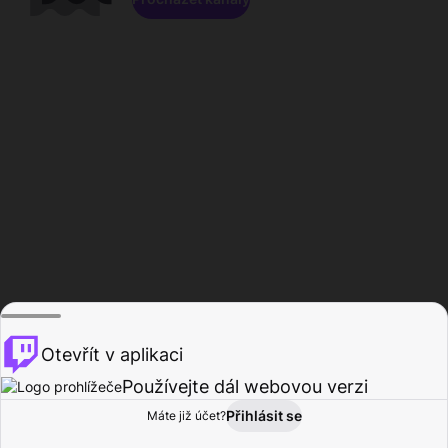
Otevřít v aplikaci
Používejte dál webovou verzi
Přihlásit se
Máte již účet?
Domů
Procházet
Aktivita
Profil