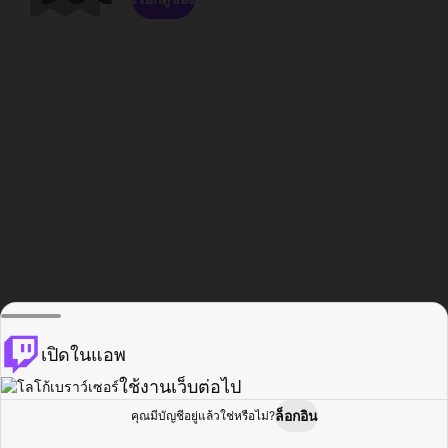
เปิดในแอพ
ใช้งานเว็บต่อไป
ล็อกอิน
คุณมีบัญชีอยู่แล้วใช่หรือไม่?
หน้าแรก
เรียกดู
กิจกรรม
โปรไฟล์