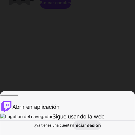
Buscar canales
Abrir en aplicación
Sigue usando la web
Iniciar sesión
Página de
¿Ya tienes una cuenta?
Explorar
Actividad
Perfil
Creador