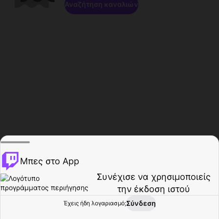
Αναζήτηση καναλιών
Μπες στο App
Συνέχισε να χρησιμοποιείς
την έκδοση ιστού
Σύνδεση
Έχεις ήδη λογαριασμό;
Αρχική σελίδα
Περιήγηση
Δραστηριότητα
Προφίλ