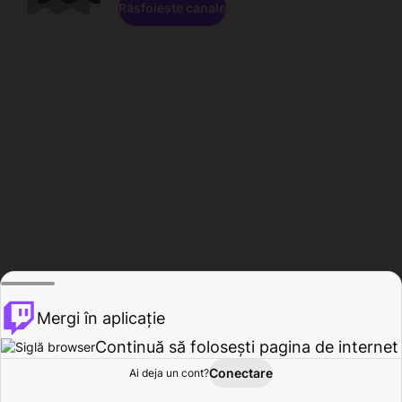
Răsfoiește canale
Mergi în aplicație
Continuă să folosești pagina de internet
Conectare
Ai deja un cont?
Acasă
Răsfoire
Activitate
Profil