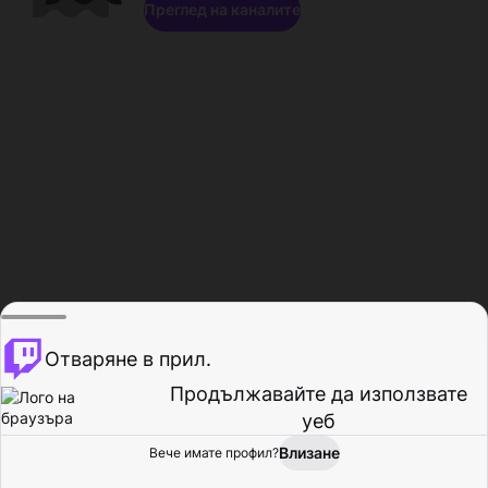
Преглед на каналите
Отваряне в прил.
Продължавайте да използвате
уеб
Влизане
Вече имате профил?
Начало
Преглед
Активност
Профил