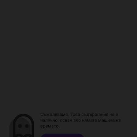
Съжаляваме. Това съдържание не е
налично, освен ако нямате машина на
времето.