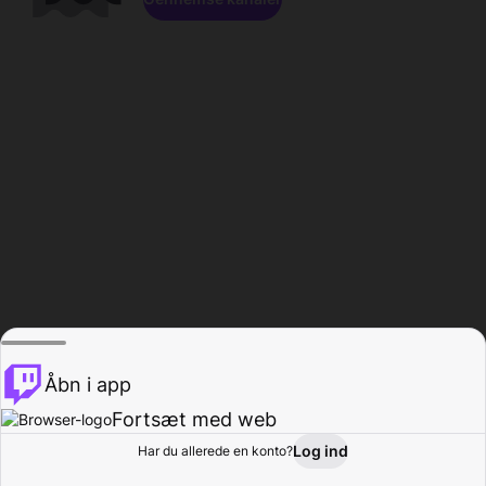
Åbn i app
Fortsæt med web
Log ind
Har du allerede en konto?
Hjem
Gennemse
Aktivitet
Profil