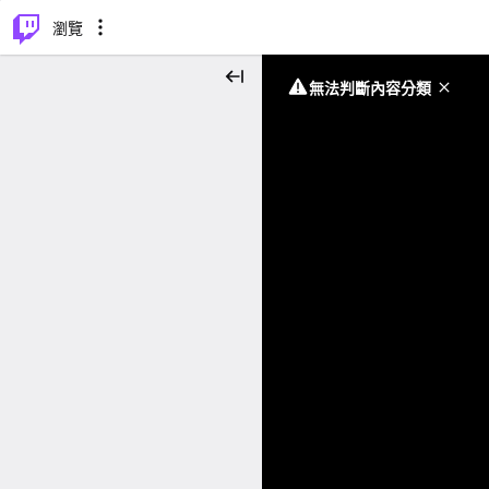
⌥
P
瀏覽
無法判斷內容分類