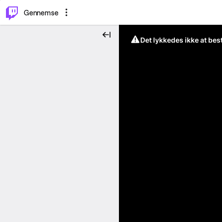
⌥
P
Gennemse
Det lykkedes ikke at be