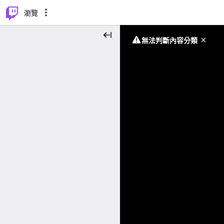
⌥
P
瀏覽
無法判斷內容分類