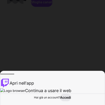
Sfoglia canali
Apri nell'app
Continua a usare il web
Accedi
Hai già un account?
Base
Sfoglia
Attività
Profilo