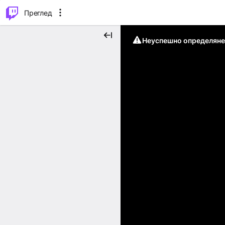
м...
⌥
P
Преглед
Неуспешно определяне