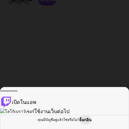
เปิดในแอพ
ใช้งานเว็บต่อไป
ล็อกอิน
คุณมีบัญชีอยู่แล้วใช่หรือไม่?
หน้าแรก
เรียกดู
กิจกรรม
โปรไฟล์