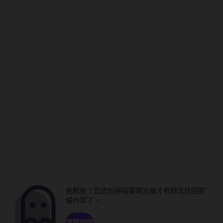
抱歉啦！您恐怕得搭乘時光機才有辦法找回那
個內容了。
瀏覽頻道