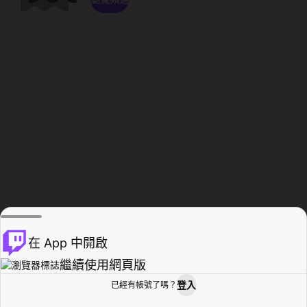
在 App 中開啟
繼續使用網頁版
登入
已經有帳號了嗎？
創作者基地
瀏覽
活動紀錄
個人檔案