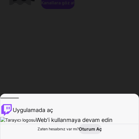
Kanallara göz at
Uygulamada aç
Web'i kullanmaya devam edin
Oturum Aç
Zaten hesabınız var mı?
Ana Sayfa
Gözat
Aktivite
Profil