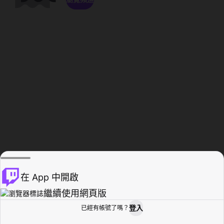
在 App 中開啟
繼續使用網頁版
登入
已經有帳號了嗎？
創作者基地
瀏覽
活動紀錄
個人檔案