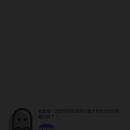
抱歉啦！您恐怕得搭乘時光機才有辦法找回那
個內容了。
瀏覽頻道