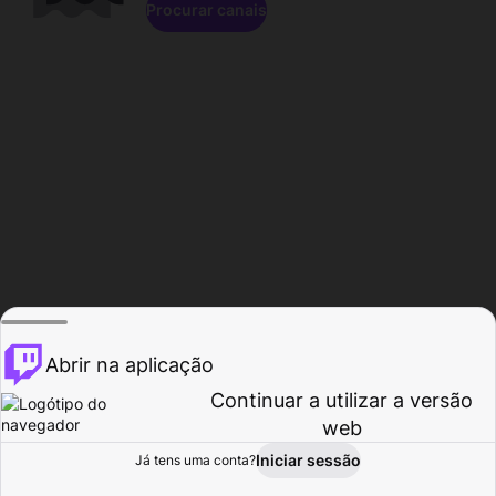
Procurar canais
Abrir na aplicação
Continuar a utilizar a versão
web
Iniciar sessão
Já tens uma conta?
Página inicial
Procurar
Atividade
Perfil