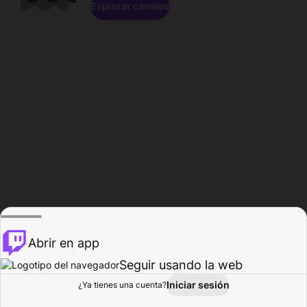
Explorar canales
Abrir en app
Seguir usando la web
Iniciar sesión
Página del
¿Ya tienes una cuenta?
Explorar
Actividad
Perfil
Creador