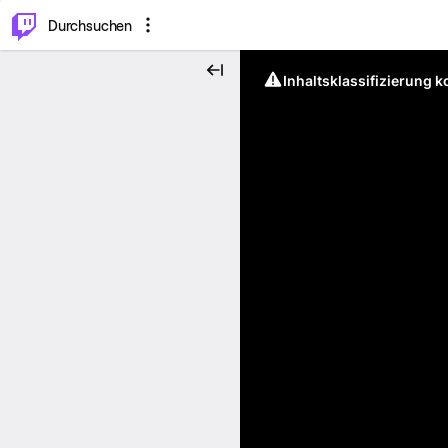
.
⌥
P
Durchsuchen
Inhaltsklassifizierung 