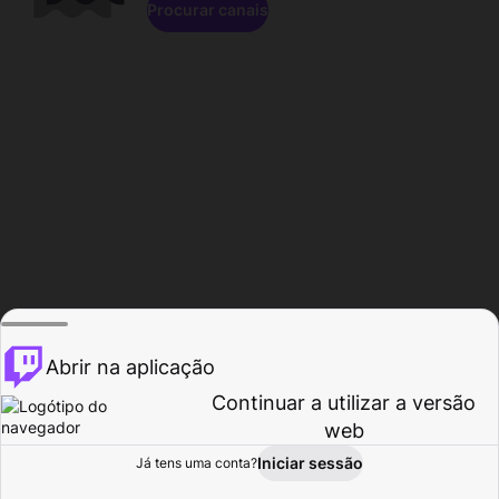
Procurar canais
Abrir na aplicação
Continuar a utilizar a versão
web
Iniciar sessão
Já tens uma conta?
Página inicial
Procurar
Atividade
Perfil