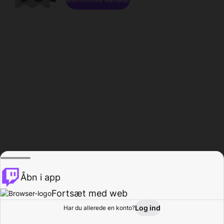
Åbn i app
Fortsæt med web
Log ind
Har du allerede en konto?
Hjem
Gennemse
Aktivitet
Profil