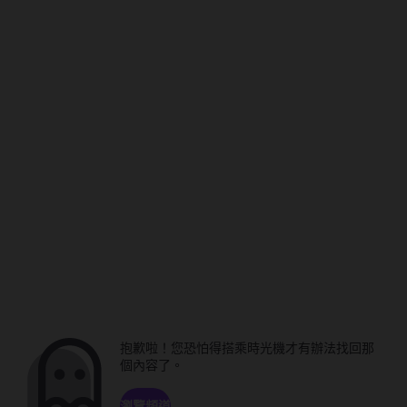
抱歉啦！您恐怕得搭乘時光機才有辦法找回那
個內容了。
瀏覽頻道