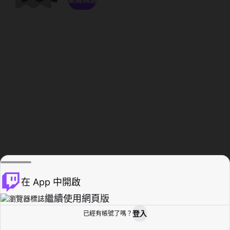
在 App 中開啟
繼續使用網頁版
登入
已經有帳號了嗎？
創作者基地
瀏覽
活動紀錄
個人檔案