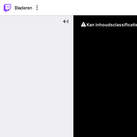
⌥
P
Bladeren
Kan inhoudsclassificati