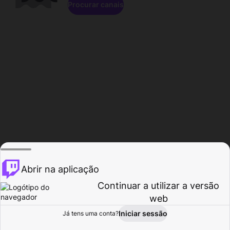
Procurar canais
Abrir na aplicação
Continuar a utilizar a versão
web
Iniciar sessão
Já tens uma conta?
Página inicial
Procurar
Atividade
Perfil