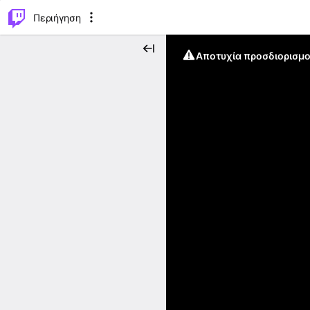
..
⌥
P
Περιήγηση
Αποτυχία προσδιορισμο