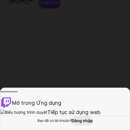
Duyệt kênh
Mở trong Ứng dụng
Tiếp tục sử dụng web
Đăng nhập
Bạn đã có tài khoản?
Trang chủ
Duyệt
Hoạt động
Hồ sơ