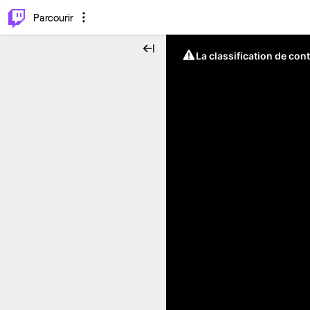
⌥
P
Parcourir
La classification de con