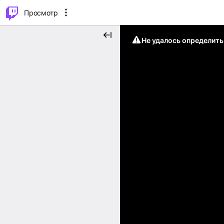
.
⌥
P
Просмотр
Не удалось определит