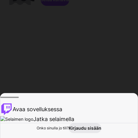
Avaa sovelluksessa
Jatka selaimella
Kirjaudu sisään
Onko sinulla jo tili?
Koti
Selaa
Toiminta
Profiili