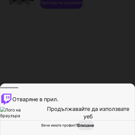
Преглед на каналите
Отваряне в прил.
Продължавайте да използвате
уеб
Влизане
Вече имате профил?
Начало
Преглед
Активност
Профил