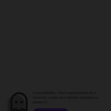
Съжаляваме. Това съдържание не е
налично, освен ако нямате машина на
времето.