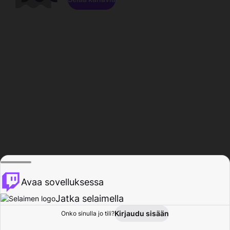
Avaa sovelluksessa
Jatka selaimella
Kirjaudu sisään
Onko sinulla jo tili?
Koti
Selaa
Toiminta
Profiili