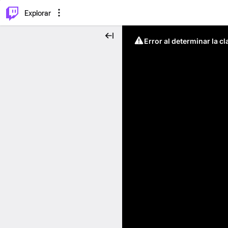
⌥
P
Explorar
Error al determinar la c