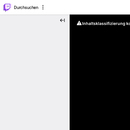
.
⌥
P
Durchsuchen
Inhaltsklassifizierung 