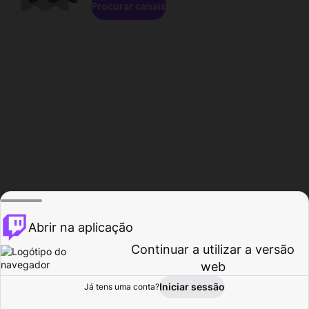
Procurar canais
Abrir na aplicação
Continuar a utilizar a versão
web
Iniciar sessão
Já tens uma conta?
Página inicial
Procurar
Atividade
Perfil