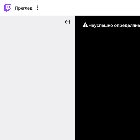
м...
⌥
P
Преглед
Неуспешно определяне