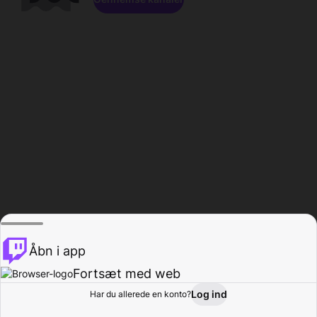
Åbn i app
Fortsæt med web
Log ind
Har du allerede en konto?
Hjem
Gennemse
Aktivitet
Profil