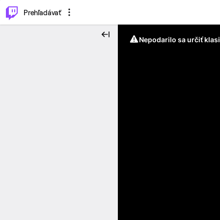
..
⌥
P
Prehľadávať
Nepodarilo sa určiť klas