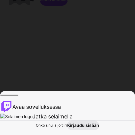
Avaa sovelluksessa
Jatka selaimella
Kirjaudu sisään
Onko sinulla jo tili?
Koti
Selaa
Toiminta
Profiili