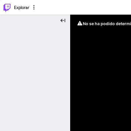
⌥
P
Explorar
No se ha podido determin