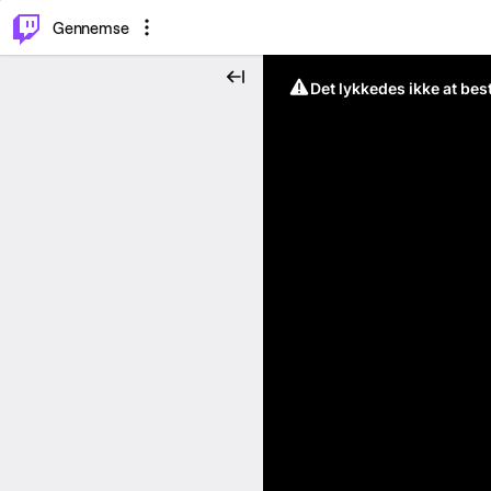
⌥
P
Gennemse
Det lykkedes ikke at be