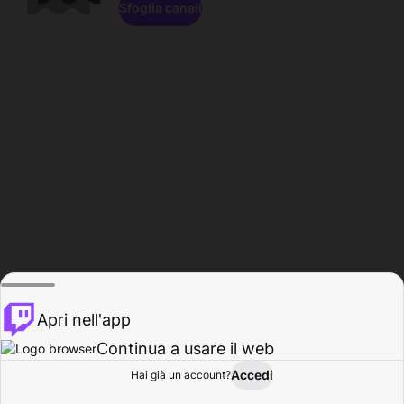
Sfoglia canali
Apri nell'app
Continua a usare il web
Accedi
Hai già un account?
Base
Sfoglia
Attività
Profilo